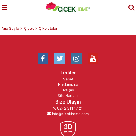
Ana Sayfa
Çiçek
Çikolatalar
Linkler
Sepet
Hakkımızda
İletişim
Site Haritası
Bize Ulaşın
0242 311 17 21
info@cicekhome.com