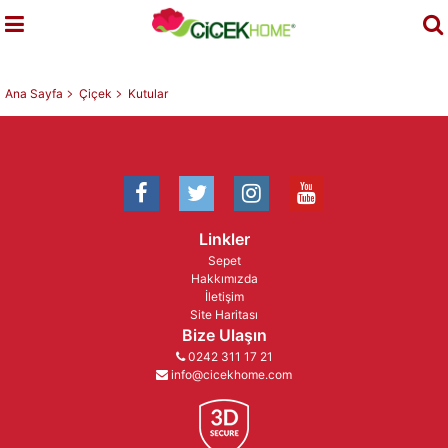
Ana Sayfa
Çiçek
Kutular
Linkler
Sepet
Hakkımızda
İletişim
Site Haritası
Bize Ulaşın
0242 311 17 21
info@cicekhome.com