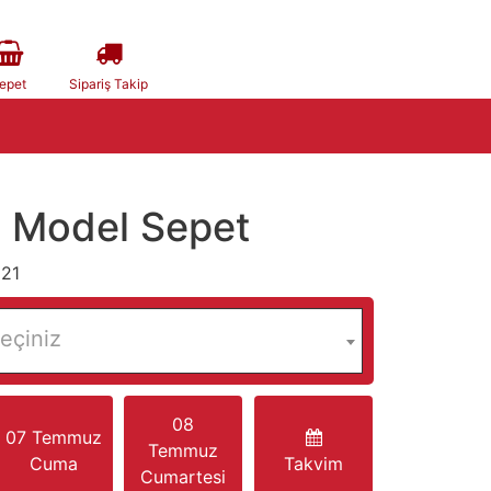
epet
Sipariş Takip
li Model Sepet
221
eçiniz
08
07 Temmuz
Temmuz
Cuma
Takvim
Cumartesi