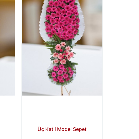
Iki K
Üç Katli Model Sepet