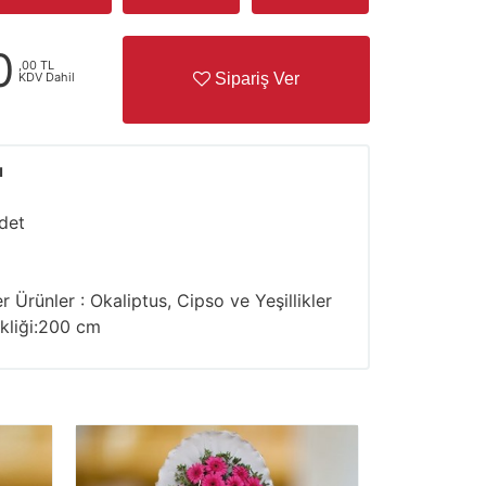
0
,00 TL
KDV Dahil
Sipariş Ver
ı
det
r Ürünler : Okaliptus, Cipso ve Yeşillikler
kliği:200 cm