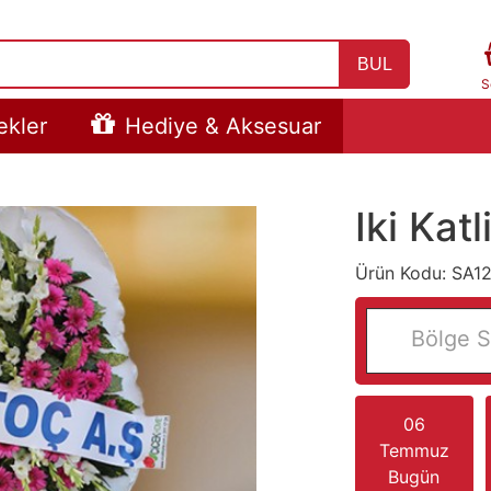
BUL
S
ekler
Hediye & Aksesuar
Iki Kat
Ürün Kodu: SA1
Bölge S
06
Temmuz
Bugün