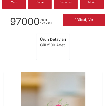
Yarın
Cuma
Cumartesi
Takvim
97000
Sipariş Ver
,00 TL
KDV Dahil
Ürün Detayları
Gül :500 Adet