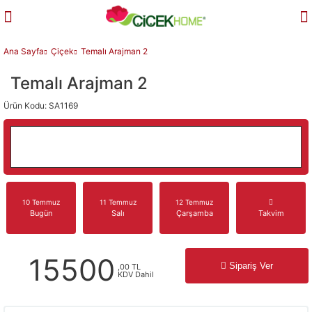
Ana Sayfa
Çiçek
Temalı Arajman 2
Temalı Arajman 2
Ürün Kodu: SA1169
10 Temmuz
11 Temmuz
12 Temmuz
Bugün
Salı
Çarşamba
Takvim
15500
Sipariş Ver
,00 TL
KDV Dahil