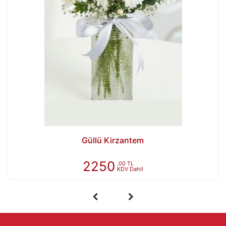
Güllü Kirzantem
2250
,00 TL
KDV Dahil